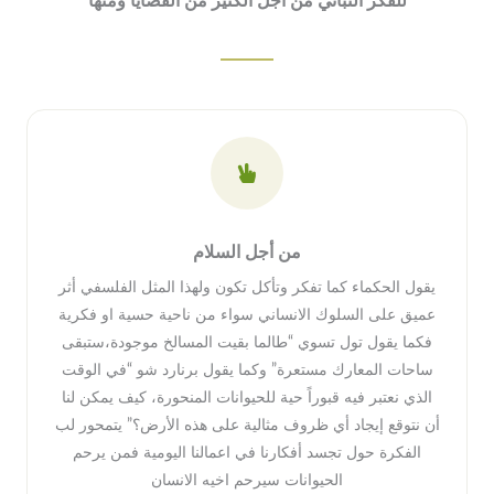
للفكر النباتي من أجل الكثير من القضايا ومنها
من أجل السلام
يقول الحكماء كما تفكر وتأكل تكون ولهذا المثل الفلسفي أثر
عميق على السلوك الانساني سواء من ناحية حسية او فكرية
فكما يقول تول تسوي “طالما بقيت المسالخ موجودة،ستبقى
ساحات المعارك مستعرة” وكما يقول برنارد شو “في الوقت
الذي نعتبر فيه قبوراً حية للحيوانات المنحورة، كيف يمكن لنا
أن نتوقع إيجاد أي ظروف مثالية على هذه الأرض؟” يتمحور لب
الفكرة حول تجسد أفكارنا في اعمالنا اليومية فمن يرحم
الحيوانات سيرحم اخيه الانسان