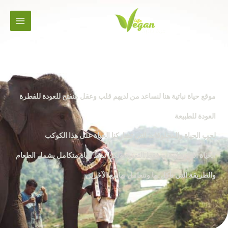
خطي
لى
لمحتوى
حياة نباتية
موقع حياة نباتية هنا لنساعد من لديهم قلب وعقل منفتح للعودة للفطرة
العودة للطبيعة
لحب الحياة والمخلوقات التي تشاركنا الحياة على هذا الكوكب
الحياة النباتية ليست فقط التغذية ولكن نمط حياة متكامل يشمل الطعام
والطريقة التي نأكل بها ونتعامل بها مع الآخرين