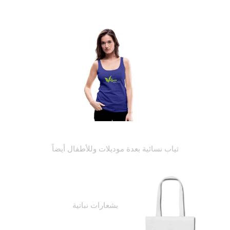
ثياب نسائية بعدة موديلات وللأطفال أيضاً
اكسسوارات بشعارات نباتية