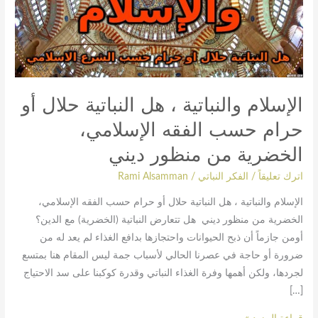
حرام
حسب
الفقه
الإسلامي،
الخضرية
الإسلام والنباتية ، هل النباتية حلال أو
من
حرام حسب الفقه الإسلامي،
منظور
ديني
الخضرية من منظور ديني
اترك تعليقاً
/
الفكر النباتي
/
Rami Alsamman
الإسلام والنباتية ، هل النباتية حلال أو حرام حسب الفقه الإسلامي،
الخضرية من منظور ديني هل تتعارض النباتية (الخضرية) مع الدين؟
أومن جازماً أن ذبح الحيوانات واحتجازها بدافع الغذاء لم يعد له من
ضرورة أو حاجة في عصرنا الحالي لأسباب جمة ليس المقام هنا بمتسع
لجردها، ولكن أهمها وفرة الغذاء النباتي وقدرة كوكبنا على سد الاحتياج
[…]