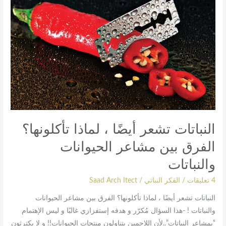
أيضًا
،
لماذا
تأكلونها؟
الفرق
بين
مشاعر
الحيوانات
والنباتات
النباتات تشعر أيضًا ، لماذا تأكلونها؟
الفرق بين مشاعر الحيوانات
والنباتات
4 تعليقات
/
الفكر النباتي
/
Saad Arch Itect
النباتات تشعر أيضًا ، لماذا تأكلونها؟ الفرق بين مشاعر الحيوانات
والنباتات ! -هذا السؤال مُكرّر و هدفه إستفزازي غالبًا و ليس الإهتمام
“بِمشاعر النباتات”..لأن اللاحمين يتناولون منتجات الحيوانات!! و لا يكترثون