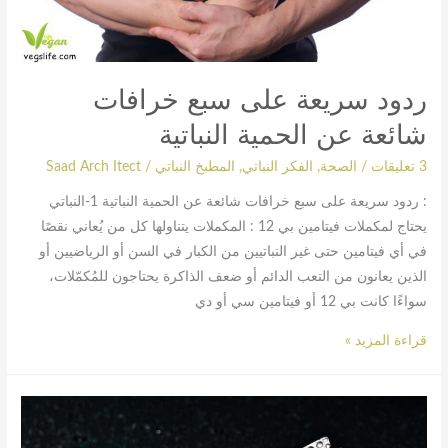
الحمية
النباتية
ردود سريعة على سبع خرافات
شائعة عن الحمية النباتية
3 تعليقات
/
الصحة
,
الفكر النباتي
,
المطبخ النباتي
/
Saad Arch Itect
: ردود سريعة على سبع خرافات شائعة عن الحمية النباتية 1-النباتي
يحتاج لمكملات فيتامين بي 12 : المكملات يتناولها كل من يُعاني نقصًا
في أي فيتامين حتى غير النباتيين من الكبار في السن أو الرياضيين أو
الذين يعانون من التعب الدائم أو ضعف الذاكرة يحتاجون للمُكمّلات،
سواءًا كانت بي 12 أو فيتامين سي أو دي
قراءة المزيد »
النباتات
تشعر