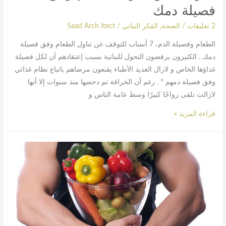
فصيلة دمك
2 تعليقات
/
الصحة
,
الفكر النباتي
/
Saad Arch Itect
الطعام وفصيلة الدم، 7 أسباب للتوقف عن تناول الطعام وفق فصيلة
دمك . الكثيرون يرفضون التحول للنباتية بسبب إعتقادهم أن لكل فصيلة
غذاؤها الخاص و لازال العديد الأطباء يقنعون مرضاهم باتباع نظام غذائي
وفق فصيلة دمهم * . رغم أن الخرافة تم دحضها منذ سنوات إلا أنها
لازالت تلقى رواجًا كبيرًا وسط عامة الناس و
قراءة المزيد »
ردود
سريعة
على
سبع
خرافات
شائعة
عن