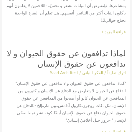
بمشاعرها. #لِنفترض أن النباتات تشعر و تحسّ.. -اللاحمين لا يعلمون أنهم
يأكلون النبات أكثر من النباتيين أنفسهم.. هل تعلم أن البقرة الواحدة
تحتاج حوالي12
قراءة المزيد »
لماذا تدافعون عن حقوق الحيوان و لا
لماذا
تدافعون
تدافعون عن حقوق الإنسان
عن
اترك تعليقاً
/
الفكر النباتي
/
Saad Arch Itect
حقوق
الحيوان
?لماذا تدافعون عن حقوق الحيوان و لا تدافعون عن حقوق الإنسان*
و
الدفاع عن الحيوان لا يتعارض مع الدفاع عن الإنسان و كثيرون من
لا
المدافعين عن الحيوان كانو أو أصبحوا من المدافعين عن حقوق
تدافعون
الإنسان..مثل :كاث روجرز..كارول آدامس..بيل مار..إلخ -:الدفاع عن
عن
حقوق الحيوان دفاع عن حقوق الإنسان أيضًا..كونه نشر نمط صحّي
حقوق
للإنسان* -بروز جيل أخلاقيّ إنسانيّ*
الإنسان
قراءة المزيد »