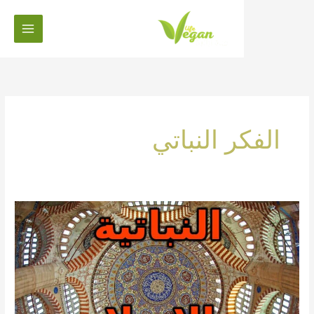
خطي
لى
لمحتوى
الفكر النباتي
الإسلام
والنباتية
،
هل
النباتية
حلال
أو