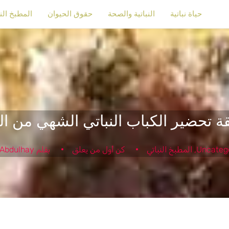
حياة نباتية
النباتية والصحة
حقوق الحيوان
المطبخ الن
ة تحضير الكباب النباتي الشهي من ال
Uncateg
,
المطبخ النباتي
كن أول من يعلق
بقلم
 Abdulhay