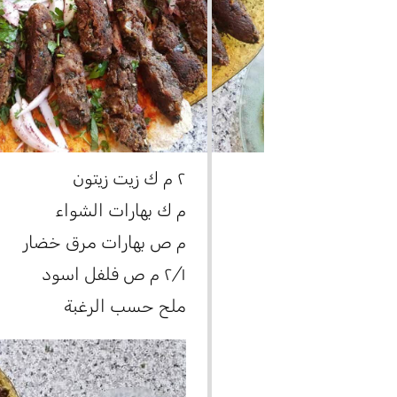
٢ م ك زيت زيتون
م ك بهارات الشواء
م ص بهارات مرق خضار
٢/١ م ص فلفل اسود
ملح حسب الرغبة