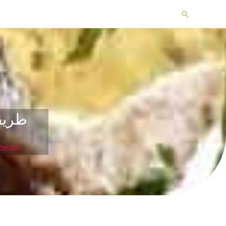
خطي
البحث
لى
لمحتوى
طريق
orized