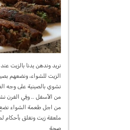
نريد وندهن يدنا بالزيت عند
الزيت للشواء، ونضعهم بصين
نشوي بالصينية على وجه الغا
من الأسفل .. وفِي الفرن ن
من اجل طعمة الشواء نضع 
ملعقة زيت ونغلق بأحكام ل
صحة