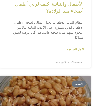
الأطفال والنباتية: كيف نُربي أطفال
أصحاء منذ الولادة؟
النظام النباتي للاطفال: الغذاء المثالي لصحة الأطفال
الأطفال الذين ينشؤون على الأغذية النباتية بدلا من
اللحوم لديهم ميزة صحية هائلة. هم أقل عرضة لتطوير
مشاكل
أكمل القراءة »
Chamiran
لا توجد تعليقات
الصحة