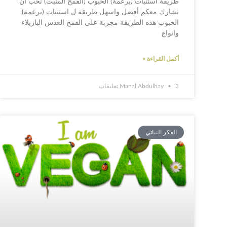
طريقة استنبات (برعمة) الحبوب (القمح المنبت) نحب ان
نشارك معكم أفضل واسهل طريقة ل استنبات (برعمة)
الحبوب هذه الطريقة مجربة على القمح العدس البازيلاء
وانواع
أكمل القراءة »
3 تعليقات
Manal Abdulhay
الفكر النباتي