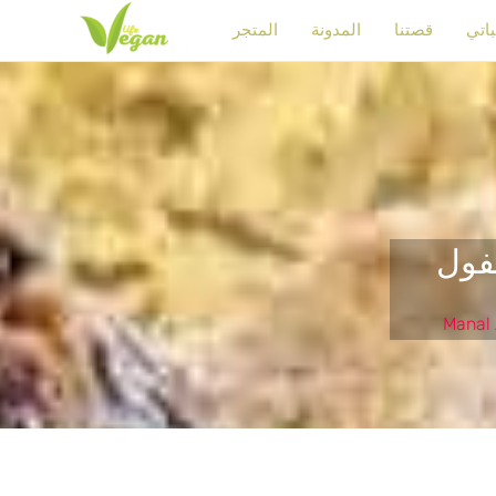
باتي
قصتنا
المدونة
المتجر
فول
Manal