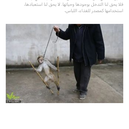
فلا يحق لنا التدخل بوجودها وحياتها. لا يحق لنا استعبادها،
استخدامها كمصدر للغذاء، اللباس،