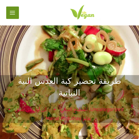
خطي
لى
لمحتوى
طريقة تحضير كبة العدس النية
النباتية
Uncategorized
,
المطبخ النباتي
كن أول من يعلق
بقلم
Manal Abdulhay