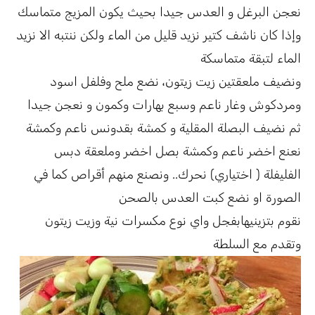
نعجن البرغل و العدس جيدا بحيث يكون المزيج متماسك
وإذا كان ناشف كتير نزيد قليل من الماء ولكن ننتبه الا نزيد
الماء لتبقة متماسكة
ونضيف ملعقتين زيت زيتون، نضع ملح وفلفل اسود
ومردكوش وغار ناعم وسبع بهارات وكمون و نعجن جيدا
ثم نضيف البصلة المقلية و كمشة بقدونس ناعم وكمشة
نعنع اخضر ناعم وكمشة بصل اخضر وملعقة دبس
الفليفلة ( اختياري) نحرك.. ونصنع منهم أقراص كما في
الصورة او نضع كبت العدس بالصحن
نقوم بتزينيهابفجل واي نوع مكسرات نية وزيت زيتون
وتقدم مع السلطة