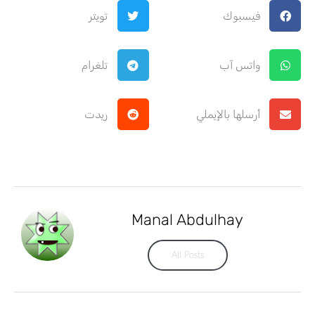
فيسبوك
تويتر
واتس آب
تلغرام
أرسلها بالإيملي
ريدت
Manal Abdulhay
All Posts