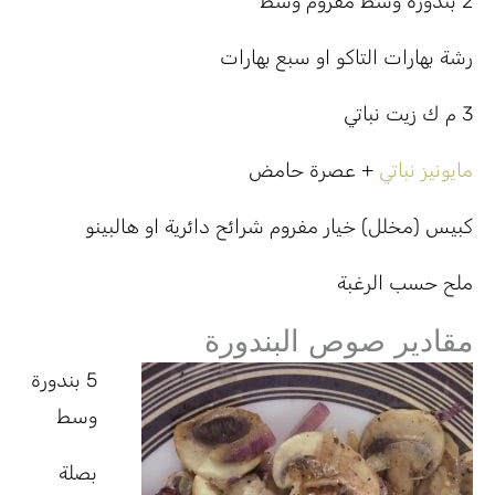
2 بندورة وسط مفروم وسط
رشة بهارات التاكو او سبع بهارات
3 م ك زيت نباتي
مايونيز نباتي
+ عصرة حامض
كبيس (مخلل) خيار مفروم شرائح دائرية او هالبينو
ملح حسب الرغبة
مقادير صوص البندورة
5 بندورة
وسط
بصلة