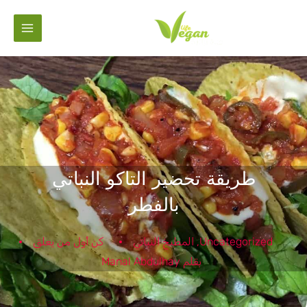
خطي
لى
لمحتوى
طريقة تحضير التاكو النباتي
بالفطر
Uncategorized
,
المطبخ النباتي
كن أول من يعلق
بقلم
Manal Abdulhay