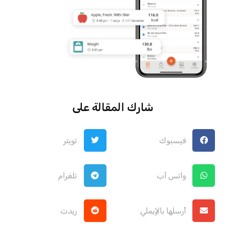
شارك المقالة على
فيسبوك
تويتر
واتس آب
تلغرام
أرسلها بالإيملي
ريدت