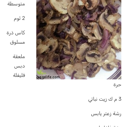
متوسطة
2 ثوم
كاس ذرة
مسلوق
ملعقة
دبس
فليفلة
حرة
3 م ك زيت نباتي
رشة زعتر يابس