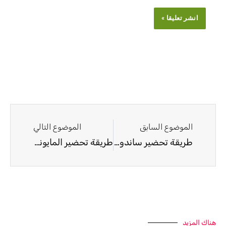
Next
Prev
الموضوع السابق
الموضوع التالي
طريقة تحضير ساندويش الشاورما النباتية من التوفو
طريقة تحضير المايونيز النباتي من مية الحمص
هناك المزيد